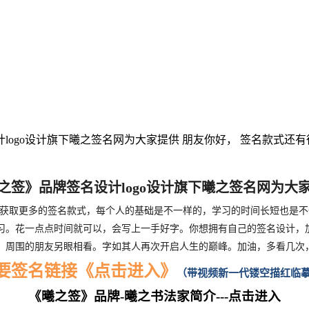
logo设计旗下曦之签名网为大家提供 朋友你好， 签名款式还
之签》品牌签名设计logo设计旗下曦之签名网为大
获取更多的签名款式，每个人的基础是不一样的，学习的时间长短也是不
花一点点时间就可以，会写上一手好字。你想拥有自己的签名设计，加微信：z
，周围的朋友另眼相看。字如其人再次开启人生的巅峰。加油，多看几次
要签名链接《点击进入》
（
带视频新一代镂空描红临
《曦之签》品牌-曦之书法家简介---点击进入