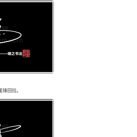
笔锋回拉。