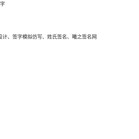
字
设计、签字模拟仿写、姓氏签名、曦之签名网